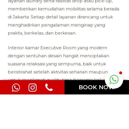
layanan laundry serta fasilitas drop atau pick-up,
memberikan kemudahan mobilitas selama berada
di Jakarta. Setiap detail layanan dirancang untuk
menghadirkan pengalaman menginap yang
praktis, berkelas, dan berkesan.
Interior kamar Executive Room yang modern
dengan sentuhan desain hangat menciptakan
suasana relaksasi yang sempurna, baik untuk
beristirahat setelah aktivitas seharian maupun
untuk menikmati quality time bersama keluarga
BOOK NOW
dan orang terkasih. Dipadukan dengan lokasi
strategis serta fasilitas hotel yang lengkap, paket ini
menjadi pilihan ideal bagi tamu yang menginginkan
kombinasi kenyamanan, kemewahan, dan nilai
terbaik selama musim Lebaran.