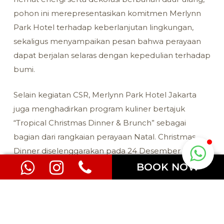
pohon ini merepresentasikan komitmen Merlynn
Park Hotel terhadap keberlanjutan lingkungan,
sekaligus menyampaikan pesan bahwa perayaan
dapat berjalan selaras dengan kepedulian terhadap
bumi.
Selain kegiatan CSR, Merlynn Park Hotel Jakarta
juga menghadirkan program kuliner bertajuk
“Tropical Christmas Dinner & Brunch” sebagai
bagian dari rangkaian perayaan Natal. Christmas
Dinner diselenggarakan pada 24 Desember 2025
dengan harga Rp 388.000,++ per orang, sementara
BOOK NOW
Christmas Brunch pada 25 Desember 2025
ditawarkan dengan harga Rp 288.000,++ per orang.
Beragam hidangan khas Nusantara dan