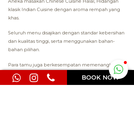
Aneka masakan Chinese Cuisine Halal, Hidangan
klasik Indian Cuisine dengan aroma rempah yang
khas.
Seluruh menu disajikan dengan standar kebersihan
dan kualitas tinggi, serta menggunakan bahan-
bahan pilihan.
Para tamu juga berkesempatan memenangkan
berbagai grand prize dan door prize menarik,
BOOK NOW
seperti : Logam Mulia, Televisi, Kulkas, AC, Voucher
Hotel Dan hadiah menarik lainnya.
Program ini menambah keseruan dan memberikan
pengalaman Ramadan yang tak terlupakan di
Merlynn Park Hotel Jakarta, Hotel Bintang 5 di
Jakarta Pusat.