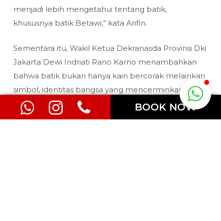
menjadi lebih mengetahui tentang batik,
khususnya batik Betawi,” kata Arifin.
Sementara itu, Wakil Ketua Dekranasda Provinsi Dki
Jakarta Dewi Indriati Rano Karno menambahkan
bahwa batik bukan hanya kain bercorak melainkan
simbol, identitas bangsa yang mencerminkan
kekayaan budaya, kepekaan seni, dan harmoni
BOOK NOW
kehidupan masyarakat Nusantara.
“Acara ini diselenggarakan untuk memperkuat
identitas dan kecintaan kita terhadap batik sebagai
warisan budaya sekaligus mengapresiasi para
perajin, desainer, dan pelaku industri batik yang
telah menjaga keberlangsungan ini,” tuturnya.