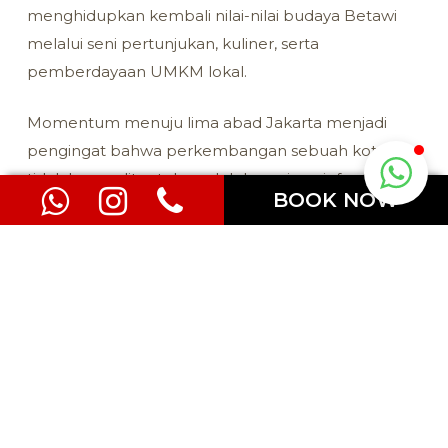
menghidupkan kembali nilai-nilai budaya Betawi
melalui seni pertunjukan, kuliner, serta
pemberdayaan UMKM lokal.
Momentum menuju lima abad Jakarta menjadi
pengingat bahwa perkembangan sebuah kota
tidak hanya ditentukan oleh kemajuan infrastruktur,
BOOK NOW
tetapi juga oleh kemampuannya menjaga identitas
budaya yang telah diwariskan dari generasi ke
generasi. Festival Jali-Jali diharapkan dapat menjadi
ruang bagi masyarakat untuk semakin mengenal,
mencintai, dan melestarikan budaya Betawi di
tengah kehidupan kota yang terus berkembang.
Melalui penyelenggaraan Festival Jali-Jali, Merlynn
Park Hotel Jakarta mengajak masyarakat untuk