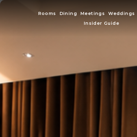
Rooms
Dining
Meetings
Weddings
Insider Guide